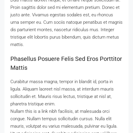
Duis mattis laoreet neque, et ornare neque sollicitudin at.
Proin sagittis dolor sed mi elementum pretium. Donec et
justo ante. Vivamus egestas sodales est, eu rhoncus
urna semper eu. Cum sociis natoque penatibus et magnis
dis parturient montes, nascetur ridiculus mus. Integer
tristique elit lobortis purus bibendum, quis dictum metus
mattis.
Phasellus Posuere Felis Sed Eros Porttitor
Mattis
Curabitur massa magna, tempor in blandit id, porta in
ligula. Aliquam laoreet nisl massa, at interdum mauris
sollicitudin et. Mauris risus lectus, tristique at nisl at,
pharetra tristique enim.
Nullam this is a link nibh facilisis, at malesuada orci
congue. Nullam tempus sollicitudin cursus. Nulla elit
mauris, volutpat eu varius malesuada, pulvinar eu ligula.