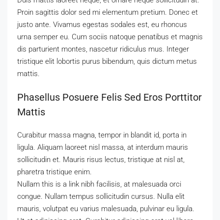
Duis mattis laoreet neque, et ornare neque sollicitudin at.
Proin sagittis dolor sed mi elementum pretium. Donec et
justo ante. Vivamus egestas sodales est, eu rhoncus
urna semper eu. Cum sociis natoque penatibus et magnis
dis parturient montes, nascetur ridiculus mus. Integer
tristique elit lobortis purus bibendum, quis dictum metus
mattis.
Phasellus Posuere Felis Sed Eros Porttitor
Mattis
Curabitur massa magna, tempor in blandit id, porta in
ligula. Aliquam laoreet nisl massa, at interdum mauris
sollicitudin et. Mauris risus lectus, tristique at nisl at,
pharetra tristique enim.
Nullam this is a link nibh facilisis, at malesuada orci
congue. Nullam tempus sollicitudin cursus. Nulla elit
mauris, volutpat eu varius malesuada, pulvinar eu ligula.