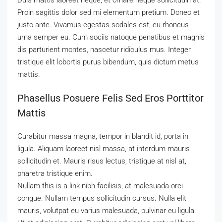
Duis mattis laoreet neque, et ornare neque sollicitudin at.
Proin sagittis dolor sed mi elementum pretium. Donec et
justo ante. Vivamus egestas sodales est, eu rhoncus
urna semper eu. Cum sociis natoque penatibus et magnis
dis parturient montes, nascetur ridiculus mus. Integer
tristique elit lobortis purus bibendum, quis dictum metus
mattis.
Phasellus Posuere Felis Sed Eros Porttitor
Mattis
Curabitur massa magna, tempor in blandit id, porta in
ligula. Aliquam laoreet nisl massa, at interdum mauris
sollicitudin et. Mauris risus lectus, tristique at nisl at,
pharetra tristique enim.
Nullam this is a link nibh facilisis, at malesuada orci
congue. Nullam tempus sollicitudin cursus. Nulla elit
mauris, volutpat eu varius malesuada, pulvinar eu ligula.