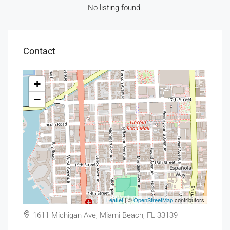
No listing found.
Contact
+
−
Leaflet
| ©
OpenStreetMap
contributors
1611 Michigan Ave, Miami Beach, FL 33139