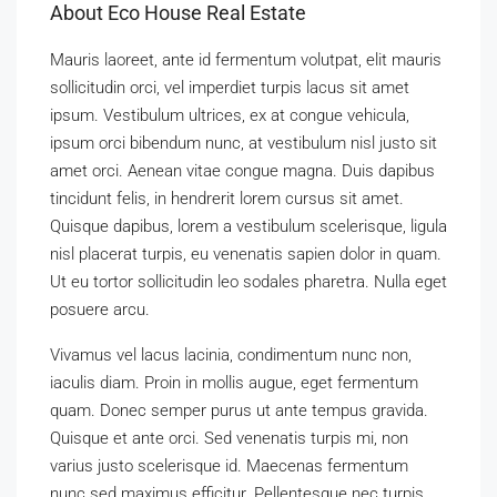
About Eco House Real Estate
Mauris laoreet, ante id fermentum volutpat, elit mauris
sollicitudin orci, vel imperdiet turpis lacus sit amet
ipsum. Vestibulum ultrices, ex at congue vehicula,
ipsum orci bibendum nunc, at vestibulum nisl justo sit
amet orci. Aenean vitae congue magna. Duis dapibus
tincidunt felis, in hendrerit lorem cursus sit amet.
Quisque dapibus, lorem a vestibulum scelerisque, ligula
nisl placerat turpis, eu venenatis sapien dolor in quam.
Ut eu tortor sollicitudin leo sodales pharetra. Nulla eget
posuere arcu.
Vivamus vel lacus lacinia, condimentum nunc non,
iaculis diam. Proin in mollis augue, eget fermentum
quam. Donec semper purus ut ante tempus gravida.
Quisque et ante orci. Sed venenatis turpis mi, non
varius justo scelerisque id. Maecenas fermentum
nunc sed maximus efficitur. Pellentesque nec turpis